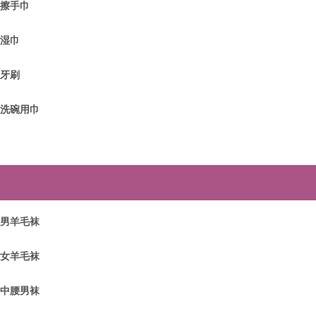
擦手巾
湿巾
牙刷
洗碗用巾
男羊毛袜
女羊毛袜
中腰男袜