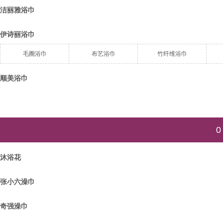
洁丽雅浴巾
伊诗丽浴巾
毛圈浴巾
布艺浴巾
竹纤维浴巾
顺美浴巾
0
沐浴花
张小六澡巾
奇强澡巾