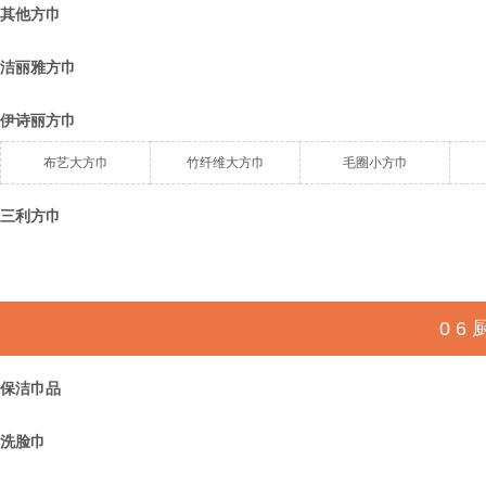
其他方巾
洁丽雅方巾
伊诗丽方巾
布艺大方巾
竹纤维大方巾
毛圈小方巾
三利方巾
0 6
保洁巾品
洗脸巾