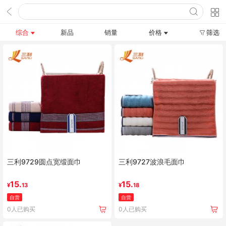
综合
新品
销量
价格
筛选
三利9729圆点宽缎面巾
三利9727波浪毛面巾
15.
15.
¥
13
¥
18
自营
自营
0人已购买
0人已购买