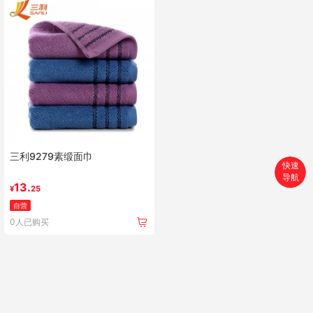
三利9279素缎面巾
快速
导航
首页
13.
¥
25
自营
搜索
0人已购买
分类
购物车
个人中心