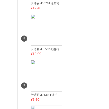
伊诗丽M0576A经典格子面巾
¥12.40
8
伊诗丽M0559A心意绵绵面巾
¥12.00
9
伊诗丽M0139-1得兰雅素面巾
¥9.60