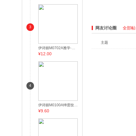
3
网友讨论圈
全部帖子
主题
伊诗丽M0702A雅学·叶织秋面巾
¥12.00
4
伊诗丽M0100A绅度纹理缎边面巾
¥9.60