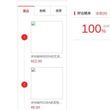
热销
推荐
新品
评论晒单
全部
(0)
100
好评
%
1
伊诗丽M0620A织艺美学面巾
¥12.00
2
伊诗丽F0156A奶茶熊方巾
¥6.00