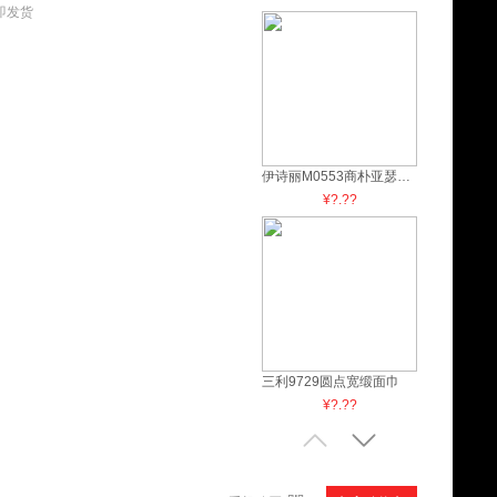
即发货
伊诗丽M0553商朴亚瑟面巾
¥?.??
三利9729圆点宽缎面巾
¥?.??