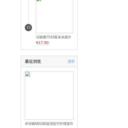
10
洁丽雅7533夜未央面巾
¥17.90
最近浏览
清空
伊诗丽M0288波浪纹竹纤维面巾