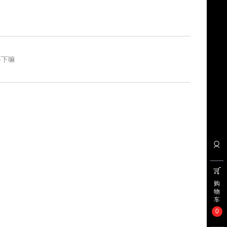
等下嘛
购
物
车
0