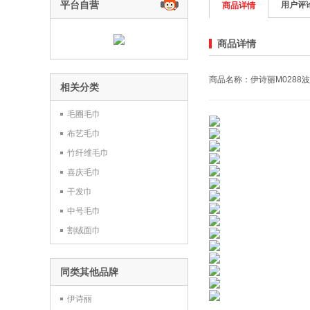
平台自营
用户评
商品详情
商品详情
商品名称：伊诗丽M0288
相关分类
毛圈毛巾
布艺毛巾
竹纤维毛巾
喜庆毛巾
干发巾
中号毛巾
割绒面巾
同类其他品牌
伊诗丽