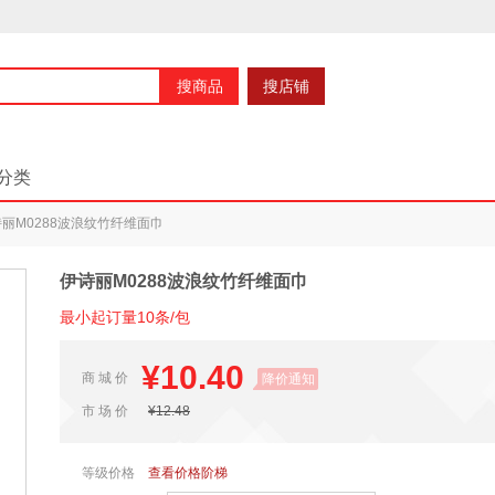
搜商品
搜店铺
分类
丽M0288波浪纹竹纤维面巾
伊诗丽M0288波浪纹竹纤维面巾
最小起订量10条/包
¥10.40
商 城 价
降价通知
市 场 价
¥12.48
等级价格
查看价格阶梯