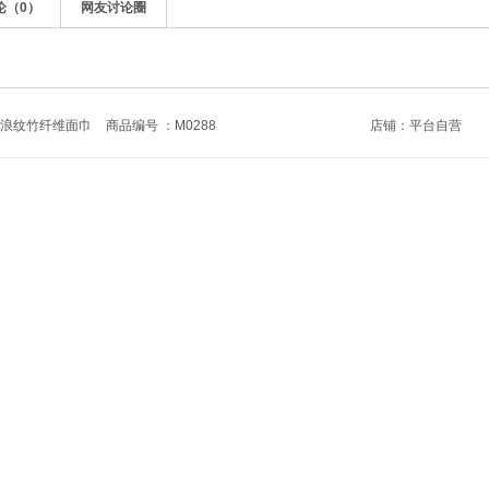
论（
0
）
网友讨论圈
波浪纹竹纤维面巾
商品编号 ：M0288
店铺：
平台自营