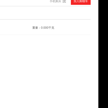
手机购买
加入购物车
伊诗丽M0241竹棉中号毛巾
¥?.??
重量：0.000千克
洁丽雅8773面巾
¥?.??