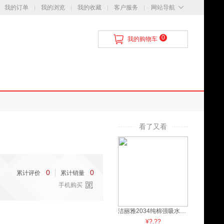
我的订单
我的浏览
我的收藏
客户服务
网站导航
0
我的购物车
看了又看
0
0
累计评价
累计销量
手机购买
洁丽雅2034纯棉强吸水舒适面巾
¥?.??