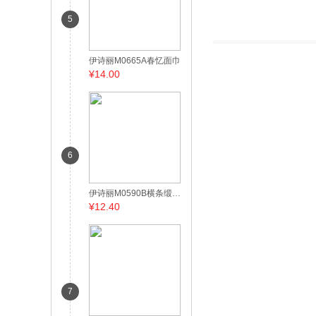
5
伊诗丽M0665A春忆面巾
¥14.00
6
伊诗丽M0590B横条缎边面巾
¥12.40
7