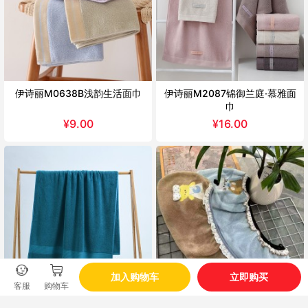
伊诗丽M0638B浅韵生活面巾
伊诗丽M2087锦御兰庭·慕雅面
巾
¥
9.00
¥
16.00
加入购物车
立即购买
客服
购物车
洁丽雅240295Y星标奢华-希尔
锦华熙JHX353优妮熊干发帽