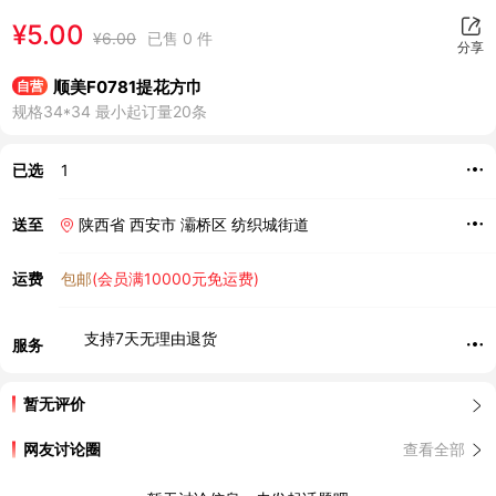
¥
5.00
¥
6.00
已售 0 件
分享
顺美F0781提花方巾
自营
规格34*34 最小起订量20条
已选
1
送至
陕西省 西安市 灞桥区 纺织城街道
运费
包邮
(会员满10000元免运费)
支持7天无理由退货
服务
暂无评价
网友讨论圈
查看全部