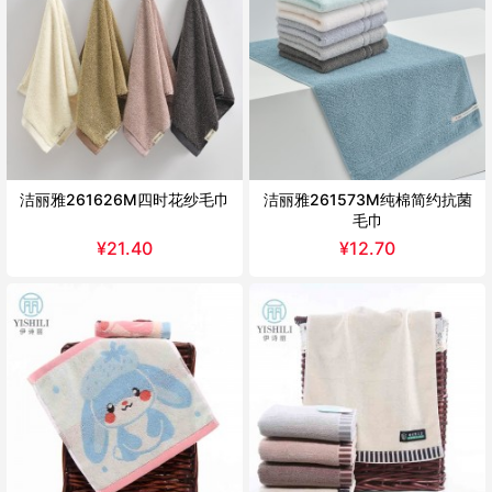
洁丽雅261626M四时花纱毛巾
洁丽雅261573M纯棉简约抗菌
毛巾
¥
21.40
¥
12.70