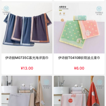
伊诗丽M0735C暮光海岸面巾
伊诗丽T0410B软萌波点童巾
¥
13.00
¥
6.00