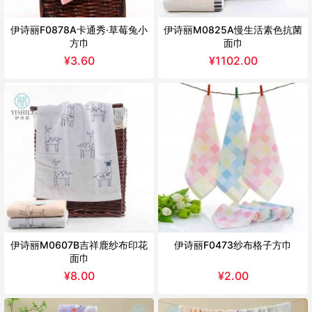
伊诗丽F0878A卡通秀·草莓兔小
伊诗丽M0825A慢生活素色抗菌
方巾
面巾
¥
3.60
¥
1102.00
伊诗丽M0607B吉祥鹿纱布印花
伊诗丽F0473纱布格子方巾
面巾
¥
8.00
¥
2.00