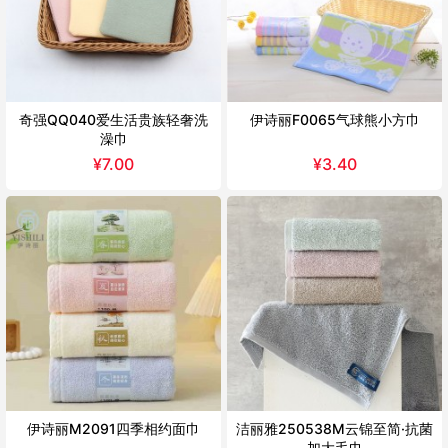
奇强QQ040爱生活贵族轻奢洗
伊诗丽F0065气球熊小方巾
澡巾
¥
7.00
¥
3.40
伊诗丽M2091四季相约面巾
洁丽雅250538M云锦至简·抗菌
加大毛巾