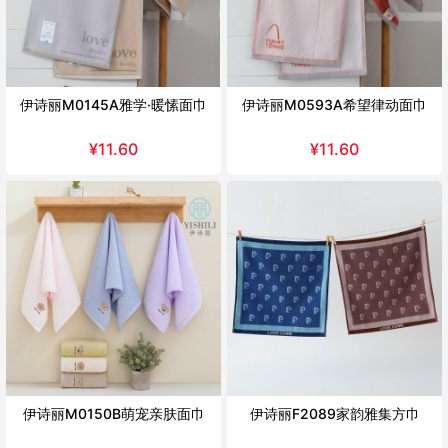
伊诗丽M0145A雅学·暖愫面巾
伊诗丽M0593A希望律动面巾
¥
11.60
¥
11.60
伊诗丽M0150B萌宠亲肤面巾
伊诗丽F2089家韵雅集方巾