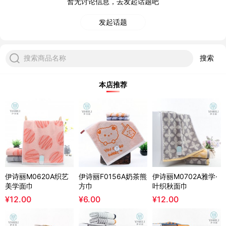
暂无讨论信息，去发起话题吧
发起话题
搜索商品名称
搜索
本店推荐
伊诗丽M0620A织艺
伊诗丽F0156A奶茶熊
伊诗丽M0702A雅学·
美学面巾
方巾
叶织秋面巾
¥
12.00
¥
6.00
¥
12.00