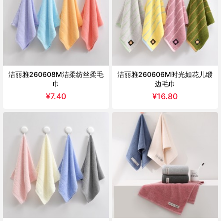
洁丽雅260608M洁柔纺丝柔毛
洁丽雅260606M时光如花儿缎
巾
边毛巾
¥
7.40
¥
16.80