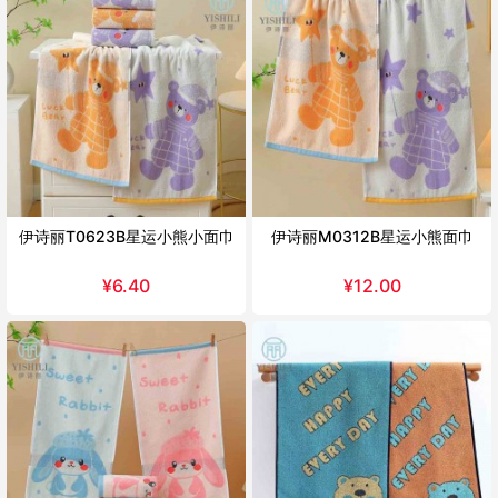
伊诗丽T0623B星运小熊小面巾
伊诗丽M0312B星运小熊面巾
¥
6.40
¥
12.00