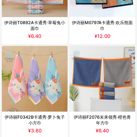
伊诗丽T0892A卡通秀·草莓兔小
伊诗丽M0797A卡通秀·欢乐熊面
面巾
巾
¥
6.40
¥
12.00
伊诗丽F0342B卡通秀·萝卜兔子
伊诗丽F2076未来领秀·橙色青
小方巾
年方巾
¥
3.60
¥
6.40