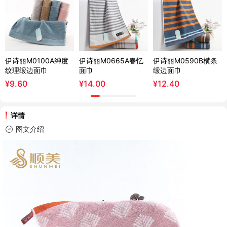
伊诗丽M0100A绅度
伊诗丽M0665A春忆
伊诗丽M0590B横条
纹理缎边面巾
面巾
缎边面巾
¥
9.60
¥
14.00
¥
12.40
详情
图文介绍