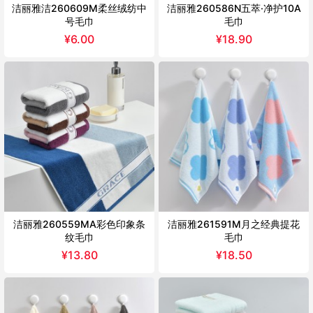
洁丽雅洁260609M柔丝绒纺中
洁丽雅260586N五萃·净护10A
号毛巾
毛巾
¥
6.00
¥
18.90
洁丽雅260559MA彩色印象条
洁丽雅261591M月之经典提花
纹毛巾
毛巾
¥
13.80
¥
18.50