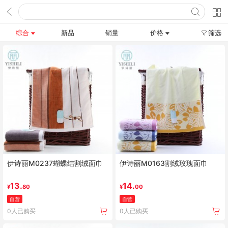
综合
新品
销量
价格
筛选
伊诗丽M0237蝴蝶结割绒面巾
伊诗丽M0163割绒玫瑰面巾
13.
14.
¥
80
¥
00
自营
自营
0人已购买
0人已购买