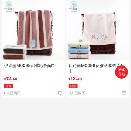
伊诗丽M0099割绒彩条面巾
伊诗丽M0096春雅割绒绣花面
快速
巾
导航
首页
12.
12.
¥
40
¥
40
自营
自营
搜索
0人已购买
0人已购买
分类
购物车
个人中心